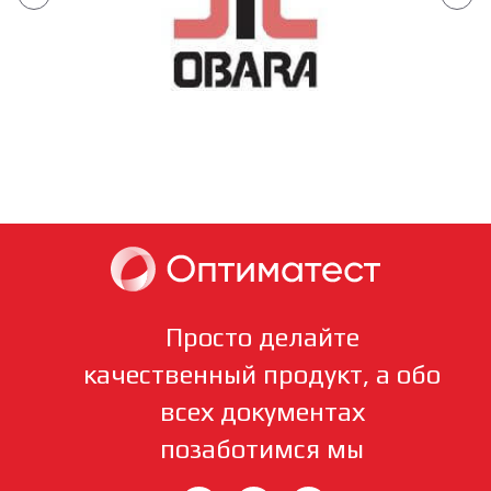
Просто делайте
качественный продукт, а обо
всех документах
позаботимся мы