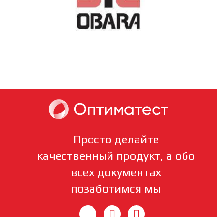
Просто делайте
качественный продукт, а обо
всех документах
позаботимся мы