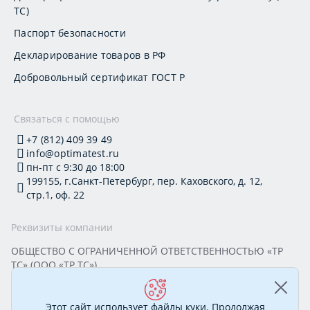
ТС)
Паспорт безопасности
Декларирование товаров в РФ
Добровольный сертификат ГОСТ Р
Связаться с помощью
+7 (812) 409 39 49
info@optimatest.ru
пн-пт с 9:30 до 18:00
199155, г.Санкт-Петербург, пер. Каховского, д. 12,
стр.1, оф. 22
Реквизиты компании
ОБЩЕСТВО С ОГРАНИЧЕННОЙ ОТВЕТСТВЕННОСТЬЮ «ТР
ТС» (ООО «ТР ТС»)
Юридический адрес: 199155, г. Санкт-Петербург, пер.
Каховского, д. 12, стр. 1, помещение 22-Н
ИНН 7813295032 КПП 780101001 ОГРН 1177847388894
Этот сайт использует файлы куки. Продолжая