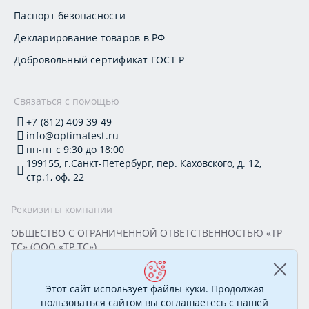
Паспорт безопасности
Декларирование товаров в РФ
Добровольный сертификат ГОСТ Р
Связаться с помощью
+7 (812) 409 39 49
info@optimatest.ru
пн-пт с 9:30 до 18:00
199155, г.Санкт-Петербург, пер. Каховского, д. 12,
стр.1, оф. 22
Реквизиты компании
ОБЩЕСТВО С ОГРАНИЧЕННОЙ ОТВЕТСТВЕННОСТЬЮ «ТР
ТС» (ООО «ТР ТС»)
Юридический адрес: 199155, г. Санкт-Петербург, пер.
Каховского, д. 12, стр. 1, помещение 22-Н
ИНН 7813295032 КПП 780101001 ОГРН 1177847388894
Этот сайт использует файлы куки. Продолжая
ОКПО 20395319 Генеральный директор: Соколова Алёна
пользоваться сайтом вы соглашаетесь с нашей