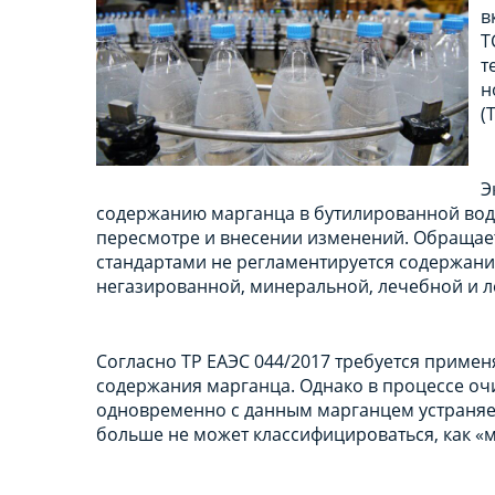
в
Т
т
н
(
Э
содержанию марганца в бутилированной воде
пересмотре и внесении изменений. Обращает
стандартами не регламентируется содержани
негазированной, минеральной, лечебной и л
Согласно ТР ЕАЭС 044/2017 требуется приме
содержания марганца. Однако в процессе оч
одновременно с данным марганцем устраняетс
больше не может классифицироваться, как «