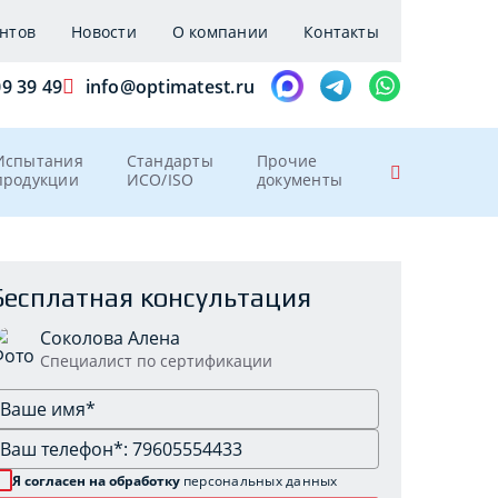
нтов
Новости
О компании
Контакты
09 39 49
info@optimatest.ru
Испытания
Стандарты
Прочие
продукции
ИСО/ISO
документы
Бесплатная консультация
Соколова Алена
Специалист по сертификации
Я согласен на обработку
персональных данных