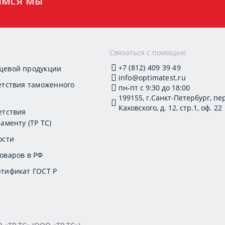
имся мы
и
Связаться с помощью
+7 (812) 409 39 49
щевой продукции
info@optimatest.ru
етствия таможенного
пн-пт с 9:30 до 18:00
199155, г.Санкт-Петербург, пер
Каховского, д. 12, стр.1, оф. 22
етствия
аменту (ТР ТС)
ости
оваров в РФ
тификат ГОСТ Р