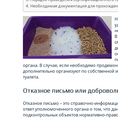
Необходимая документация для прохожден
Н
у
н
В
о
д
о
п
органа. В случае, если необходимо продемон
дополнительно организуют по собственной 
туалета.
Отказное письмо или добровол
Отказное письмо – это справочно-информац
ответ уполномоченного органа о том, что д
подконтрольных объектов нормативно-право