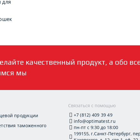
 для
кошек
елайте качественный продукт, а обо вс
имся мы
и
Связаться с помощью
+7 (812) 409 39 49
щевой продукции
info@optimatest.ru
етствия таможенного
пн-пт с 9:30 до 18:00
199155, г.Санкт-Петербург, пер
Каховского, д. 12, стр.1, оф. 22