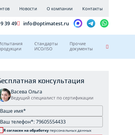
нтов
Новости
О компании
Контакты
09 39 49
info@optimatest.ru
Испытания
Стандарты
Прочие
продукции
ИСО/ISO
документы
Бесплатная консультация
Васева Ольга
Ведущий специалист по сертификации
Я согласен на обработку
персональных данных