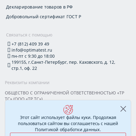
Декларирование товаров в РФ
Добровольный сертификат ГОСТ Р
Связаться с помощью
+7 (812) 409 39 49
info@optimatest.ru
пн-пт с 9:30 до 18:00
199155, г.Санкт-Петербург, пер. Каховского, д. 12,
стр.1, оф. 22
Реквизиты компании
ОБЩЕСТВО С ОГРАНИЧЕННОЙ ОТВЕТСТВЕННОСТЬЮ «ТР
ТС» (ООО «ТР ТС»)
Юридический адрес: 199155, г. Санкт-Петербург, пер.
Каховского, д. 12, стр. 1, помещение 22-Н
ИНН 7813295032 КПП 780101001 ОГРН 1177847388894
Этот сайт использует файлы куки. Продолжая
ОКПО 20395319 Генеральный директор: Соколова Алёна
пользоваться сайтом вы соглашаетесь с нашей
Олеговна
Политикой обработки данных
.