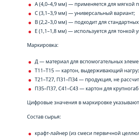
А (4,0–4,9 мм) — применяется для мягкой 
С (3,1–3,9 мм) — универсальный вариант;
В (2,2–3,0 мм) — подходит для стандартн
Е (1,1–1,8 мм) — используется для тонкой 
Маркировка:
Д — материал для вспомогательных элеме
Т11–Т15 — картон, выдерживающий нагру
Т21–Т27, П31–П34 — продукция, не рассчи
П35–П37, С41–С43 — картон для крупногаб
Цифровые значения в маркировке указывают н
Состав сырья:
крафт-лайнер (из смеси первичной целлюл