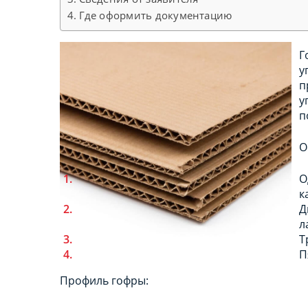
Где оформить документацию
Г
у
п
у
п
О
О
к
Д
л
Т
П
Профиль гофры: