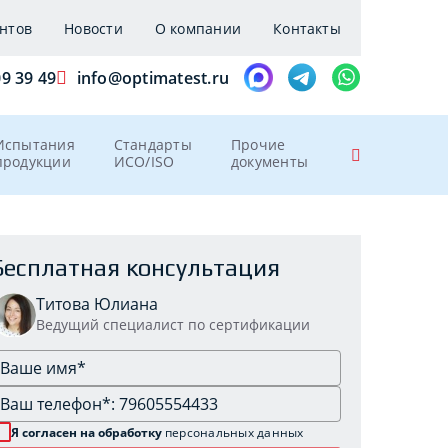
нтов
Новости
О компании
Контакты
09 39 49
info@optimatest.ru
Испытания
Стандарты
Прочие
продукции
ИСО/ISO
документы
Бесплатная консультация
Титова Юлиана
Ведущий специалист по сертификации
Я согласен на обработку
персональных данных