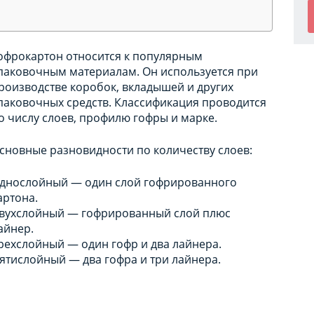
офрокартон относится к популярным
паковочным материалам. Он используется при
роизводстве коробок, вкладышей и других
паковочных средств. Классификация проводится
о числу слоев, профилю гофры и марке.
сновные разновидности по количеству слоев:
днослойный — один слой гофрированного
артона.
вухслойный — гофрированный слой плюс
айнер.
рехслойный — один гофр и два лайнера.
ятислойный — два гофра и три лайнера.