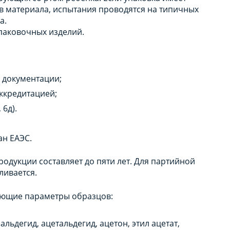
в материала, испытания проводятся на типичных
а.
упаковочных изделий.
 документации;
ккредитацией;
 6д).
ан ЕАЭС.
одукции составляет до пяти лет. Для партийной
ливается.
ующие параметры образцов:
ьдегид, ацетальдегид, ацетон, этил ацетат,