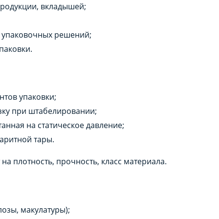
продукции, вкладышей;
ых упаковочных решений;
упаковки.
нтов упаковки;
зку при штабелировании;
танная на статическое давление;
аритной тары.
а плотность, прочность, класс материала.
озы, макулатуры);