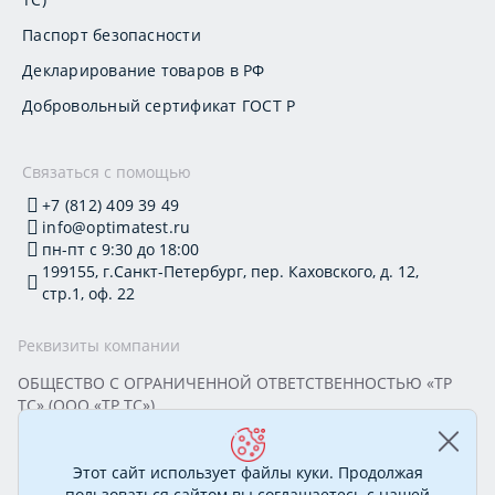
Паспорт безопасности
Декларирование товаров в РФ
Добровольный сертификат ГОСТ Р
Связаться с помощью
+7 (812) 409 39 49
info@optimatest.ru
пн-пт с 9:30 до 18:00
199155, г.Санкт-Петербург, пер. Каховского, д. 12,
стр.1, оф. 22
Реквизиты компании
ОБЩЕСТВО С ОГРАНИЧЕННОЙ ОТВЕТСТВЕННОСТЬЮ «ТР
ТС» (ООО «ТР ТС»)
Юридический адрес: 199155, г. Санкт-Петербург, пер.
Каховского, д. 12, стр. 1, помещение 22-Н
ИНН 7813295032 КПП 780101001 ОГРН 1177847388894
Этот сайт использует файлы куки. Продолжая
ОКПО 20395319 Генеральный директор: Соколова Алёна
пользоваться сайтом вы соглашаетесь с нашей