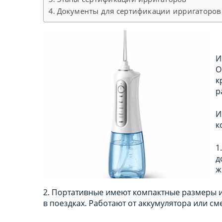
Документы для сертификации ирригаторов
И
О
к
р
И
к
1
д
ж
2. Портативные имеют компактные размеры и
в поездках. Работают от аккумулятора или с