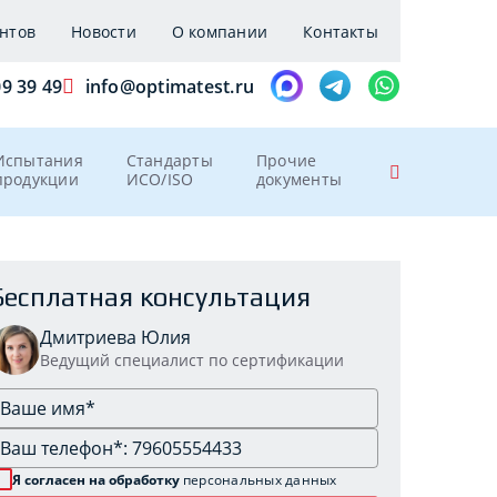
нтов
Новости
О компании
Контакты
09 39 49
info@optimatest.ru
Испытания
Стандарты
Прочие
продукции
ИСО/ISO
документы
Бесплатная консультация
Дмитриева Юлия
Ведущий специалист по сертификации
Я согласен на обработку
персональных данных