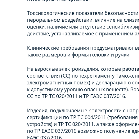
Токсикологические показатели безопасности
пероральном воздействии, влияние на слизи
оценки, наличие или отсутствие сенсибилиз
действие, устанавливаемое с применением ал
Клинические требования предусматривают ви
также размеров и формы головки и ручки.
На взрослые электроизделия, которые работа
соответствия
(СС) по техрегламенту Таможенн
электромагнитных помех) и
декларацию о со
к допустимому уровню опасных веществ). Воз
СС по ТР ТС 020/2011 и ТР ЕАЭС 037/2016.
Изделия, подключаемые к электросети с напря
сертификации по ТР ТС 004/2011 (требования
устройств) и ТР ТС 020/2011, а также оформл
по ТР ЕАЭС 037/2016 возможно получение един
ЕАЭС 037/2016.