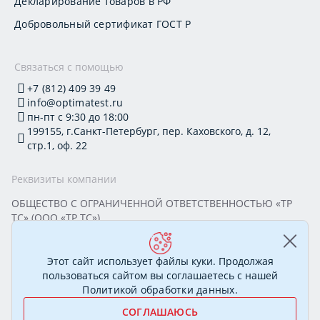
Декларирование товаров в РФ
Добровольный сертификат ГОСТ Р
Связаться с помощью
+7 (812) 409 39 49
info@optimatest.ru
пн-пт с 9:30 до 18:00
199155, г.Санкт-Петербург, пер. Каховского, д. 12,
стр.1, оф. 22
Реквизиты компании
ОБЩЕСТВО С ОГРАНИЧЕННОЙ ОТВЕТСТВЕННОСТЬЮ «ТР
ТС» (ООО «ТР ТС»)
Юридический адрес: 199155, г. Санкт-Петербург, пер.
Каховского, д. 12, стр. 1, помещение 22-Н
ИНН 7813295032 КПП 780101001 ОГРН 1177847388894
Этот сайт использует файлы куки. Продолжая
ОКПО 20395319 Генеральный директор: Соколова Алёна
пользоваться сайтом вы соглашаетесь с нашей
Олеговна
Политикой обработки данных
.
СОГЛАШАЮСЬ
© 2007—2026 Сертификационный центр «ОптимаТест».