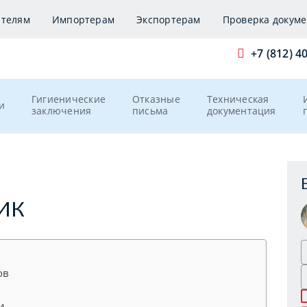
ителям
Импортерам
Экспортерам
Проверка докуме
+7 (812) 4
Гигиенические
Отказные
Техническая
и
заключения
письма
документация
ИК
ов
и