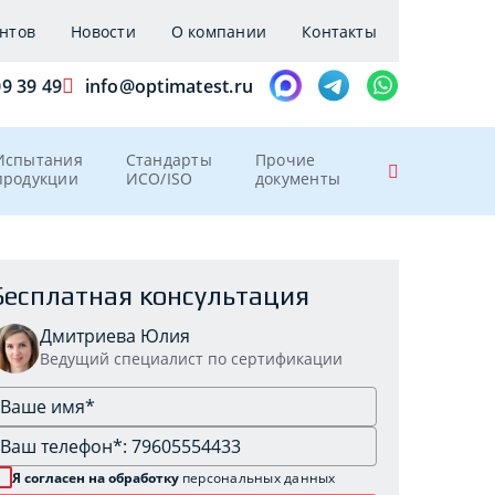
нтов
Новости
О компании
Контакты
09 39 49
info@optimatest.ru
Испытания
Стандарты
Прочие
продукции
ИСО/ISO
документы
Бесплатная консультация
Дмитриева Юлия
Ведущий специалист по сертификации
Я согласен на обработку
персональных данных