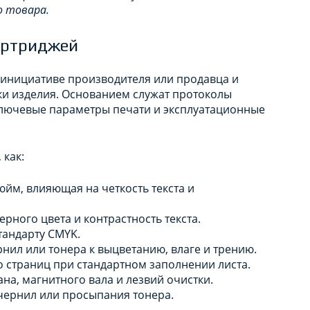
о товара.
артриджей
инициативе производителя или продавца и
ки изделия. Основанием служат протоколы
ключевые параметры печати и эксплуатационные
 как:
юйм, влияющая на четкость текста и
рного цвета и контрастность текста.
тандарту CMYK.
нил или тонера к выцветанию, влаге и трению.
о страниц при стандартном заполнении листа.
на, магнитного вала и лезвий очистки.
чернил или просыпания тонера.