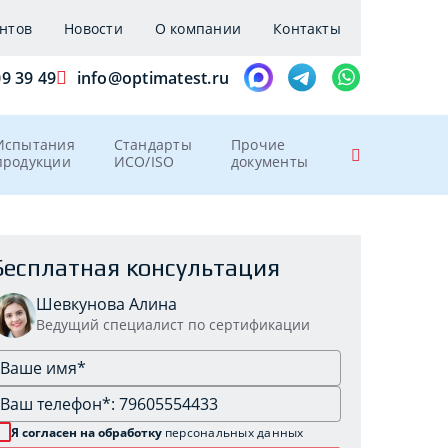
нтов
Новости
О компании
Контакты
09 39 49
info@optimatest.ru
Испытания
Стандарты
Прочие
продукции
ИСО/ISO
документы
Бесплатная консультация
Шевкунова Алина
Ведущий специалист по сертификации
Я согласен на обработку
персональных данных