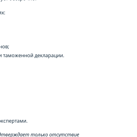
ях:
нов;
и таможенной декларации.
экспертами.
одтверждает только отсутствие