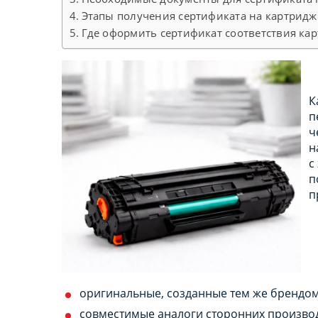
Этапы получения сертификата на картрид
Где оформить сертификат соответствия ка
К
п
ч
н
с
п
п
оригинальные, созданные тем же брендом
совместимые аналоги сторонних произво