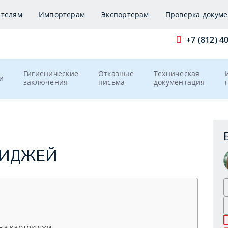
ителям
Импортерам
Экспортерам
Проверка докуме
+7 (812) 4
Гигиенические
Отказные
Техническая
и
заключения
письма
документация
РИДЖЕЙ
на картриджи