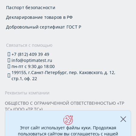
Паспорт безопасности
Декларирование товаров в РФ
Добровольный сертификат ГОСТ Р
Связаться с помощью
+7 (812) 409 39 49
info@optimatest.ru
пн-пт с 9:30 до 18:00
199155, г.Санкт-Петербург, пер. Каховского, д. 12,
стр.1, оф. 22
Реквизиты компании
ОБЩЕСТВО С ОГРАНИЧЕННОЙ ОТВЕТСТВЕННОСТЬЮ «ТР
ТС» (ООО «ТР ТС»)
Юридический адрес: 199155, г. Санкт-Петербург, пер.
Каховского, д. 12, стр. 1, помещение 22-Н
ИНН 7813295032 КПП 780101001 ОГРН 1177847388894
Этот сайт использует файлы куки. Продолжая
ОКПО 20395319 Генеральный директор: Соколова Алёна
пользоваться сайтом вы соглашаетесь с нашей