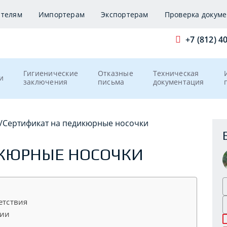
ителям
Импортерам
Экспортерам
Проверка докуме
+7 (812) 4
Гигиенические
Отказные
Техническая
и
заключения
письма
документация
/
Сертификат на педикюрные носочки
ИКЮРНЫЕ НОСОЧКИ
етствия
рии