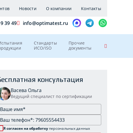
нтов
Новости
О компании
Контакты
09 39 49
info@optimatest.ru
Испытания
Стандарты
Прочие
продукции
ИСО/ISO
документы
Бесплатная консультация
Васева Ольга
Ведущий специалист по сертификации
Я согласен на обработку
персональных данных