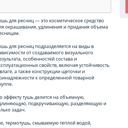
ушь для ресниц — это косметическое средство
ля окрашивания, удлинения и придания объема
есницам.
ушь для ресниц подразделяется на виды в
ависимости от создаваемого визуального
езультата, особенностей состава и
ксплуатационных свойств, включая устойчивость
 влаге, а также конструкции щеточки и
ринадлежности к определенной товарной
руппе.
о эффекту тушь делится на объемную,
длиняющую, подкручивающую, разделяющую и
лько задач.
ую, термотушь, смываемую теплой водой,