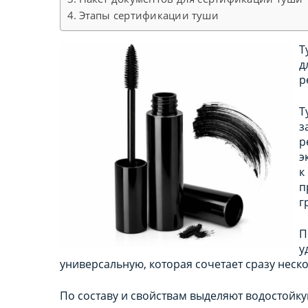
Этапы сертификации туши
Т
д
р
Т
з
р
э
к
п
г
П
у
универсальную, которая сочетает сразу неско
По составу и свойствам выделяют водостойк