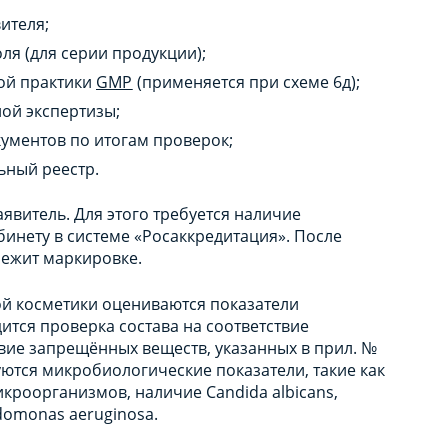
ителя;
я (для серии продукции);
ой практики
GMP
(применяется при схеме 6д);
ой экспертизы;
кументов по итогам проверок;
ьный реестр.
явитель. Для этого требуется наличие
бинету в системе «Росаккредитация». После
ежит маркировке.
й косметики оцениваются показатели
дится проверка состава на соответствие
твие запрещённых веществ, указанных в прил. №
уются микробиологические показатели, такие как
роорганизмов, наличие Candida albicans,
udomonas aeruginosa.