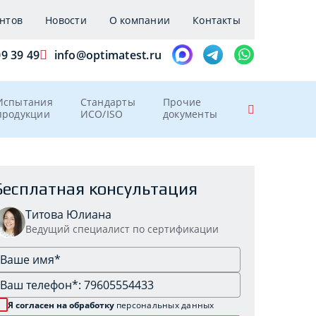
нтов
Новости
О компании
Контакты
09 39 49
info@optimatest.ru
Испытания
Стандарты
Прочие
продукции
ИСО/ISO
документы
Бесплатная консультация
Титова Юлиана
Ведущий специалист по сертификации
Я согласен на обработку
персональных данных