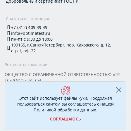
Добровольный сертификат ГОСТ Р
Связаться с помощью
+7 (812) 409 39 49
info@optimatest.ru
пн-пт с 9:30 до 18:00
199155, г.Санкт-Петербург, пер. Каховского, д. 12,
стр.1, оф. 22
Реквизиты компании
ОБЩЕСТВО С ОГРАНИЧЕННОЙ ОТВЕТСТВЕННОСТЬЮ «ТР
ТС» (ООО «ТР ТС»)
Юридический адрес: 199155, г. Санкт-Петербург, пер.
Каховского, д. 12, стр. 1, помещение 22-Н
ИНН 7813295032 КПП 780101001 ОГРН 1177847388894
Этот сайт использует файлы куки. Продолжая
ОКПО 20395319 Генеральный директор: Соколова Алёна
пользоваться сайтом вы соглашаетесь с нашей
Олеговна
Политикой обработки данных
.
СОГЛАШАЮСЬ
© 2007—2026 Сертификационный центр «ОптимаТест».
Полный спектр услуг в области сертификации