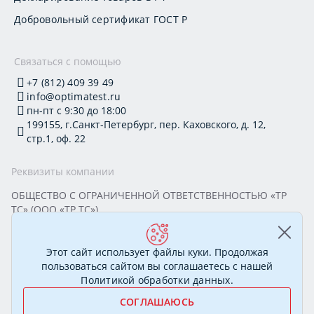
Добровольный сертификат ГОСТ Р
Связаться с помощью
+7 (812) 409 39 49
info@optimatest.ru
пн-пт с 9:30 до 18:00
199155, г.Санкт-Петербург, пер. Каховского, д. 12,
стр.1, оф. 22
Реквизиты компании
ОБЩЕСТВО С ОГРАНИЧЕННОЙ ОТВЕТСТВЕННОСТЬЮ «ТР
ТС» (ООО «ТР ТС»)
Юридический адрес: 199155, г. Санкт-Петербург, пер.
Каховского, д. 12, стр. 1, помещение 22-Н
ИНН 7813295032 КПП 780101001 ОГРН 1177847388894
Этот сайт использует файлы куки. Продолжая
ОКПО 20395319 Генеральный директор: Соколова Алёна
пользоваться сайтом вы соглашаетесь с нашей
Олеговна
Политикой обработки данных
.
СОГЛАШАЮСЬ
© 2007—2026 Сертификационный центр «ОптимаТест».