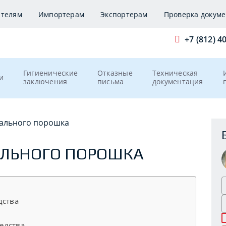
ителям
Импортерам
Экспортерам
Проверка докуме
+7 (812) 4
Гигиенические
Отказные
Техническая
и
заключения
письма
документация
рального порошка
АЛЬНОГО ПОРОШКА
дства
едства