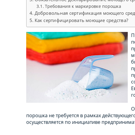
Требования к маркировке порошка
Добровольная сертификация моющего сред
Как сертифицировать моющие средства?
П
п
п
м
б
п
п
с
Е
г
О
порошка не требуется в рамках действующего
осуществляется по инициативе предпринима