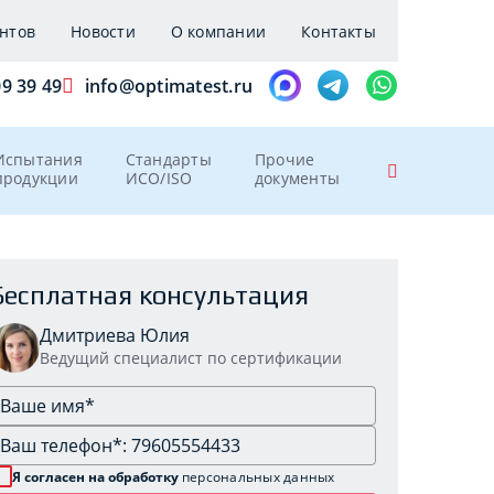
нтов
Новости
О компании
Контакты
09 39 49
info@optimatest.ru
Испытания
Стандарты
Прочие
продукции
ИСО/ISO
документы
Бесплатная консультация
Дмитриева Юлия
Ведущий специалист по сертификации
Я согласен на обработку
персональных данных