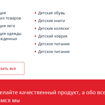
ция
Детская обувь
их товаров
Детские книги
ция лего
Детские коляски
ция одежды
Детский коврик
ожденных
Детское питание
Детское питание
зать все
елайте качественный продукт, а обо вс
имся мы