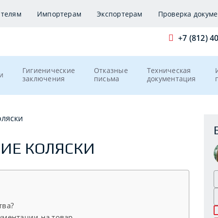
ителям
Импортерам
Экспортерам
Проверка докуме
+7 (812) 4
Гигиенические
Отказные
Техническая
и
заключения
письма
документация
оляски
КИЕ КОЛЯСКИ
к
тва?
ументации на товар