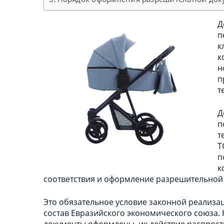
Д
п
к
к
н
п
т
Д
п
т
Т
п
к
соответствия и оформление разрешительной 
Это обязательное условие законной реализаци
состав Евразийского экономического союза. Н
документы оформлены, их действие распрост