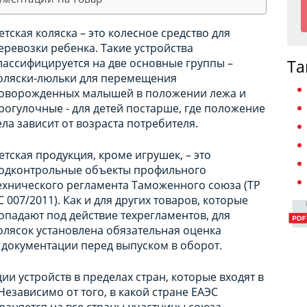
етская коляска – это колесное средство для
еревозки ребенка. Такие устройства
лассифицируется на две основные группы –
Та
оляски-люльки для перемещения
оворожденных малышей в положении лежа и
рогулочные - для детей постарше, где положение
ела зависит от возраста потребителя.
етская продукция, кроме игрушек, – это
одконтрольные объекты профильного
ехнического регламента Таможенного союза (ТР
С 007/2011). Как и для других товаров, которые
опадают под действие техрегламентов, для
олясок установлена обязательная оценка
документации перед выпуском в оборот.
и устройств в пределах стран, которые входят в
езависимо от того, в какой стране ЕАЭС
раняется на все страны-участницы союза.