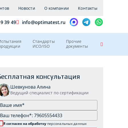
нтов
Новости
О компании
Контакты
09 39 49
info@optimatest.ru
Испытания
Стандарты
Прочие
продукции
ИСО/ISO
документы
Бесплатная консультация
Шевкунова Алина
Ведущий специалист по сертификации
Я согласен на обработку
персональных данных