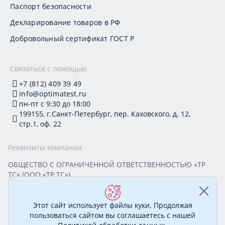
Паспорт безопасности
Декларирование товаров в РФ
Добровольный сертификат ГОСТ Р
Связаться с помощью
+7 (812) 409 39 49
info@optimatest.ru
пн-пт с 9:30 до 18:00
199155, г.Санкт-Петербург, пер. Каховского, д. 12,
стр.1, оф. 22
Реквизиты компании
ОБЩЕСТВО С ОГРАНИЧЕННОЙ ОТВЕТСТВЕННОСТЬЮ «ТР
ТС» (ООО «ТР ТС»)
Юридический адрес: 199155, г. Санкт-Петербург, пер.
Каховского, д. 12, стр. 1, помещение 22-Н
ИНН 7813295032 КПП 780101001 ОГРН 1177847388894
Этот сайт использует файлы куки. Продолжая
ОКПО 20395319 Генеральный директор: Соколова Алёна
пользоваться сайтом вы соглашаетесь с нашей
Олеговна