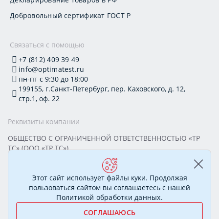
Добровольный сертификат ГОСТ Р
Связаться с помощью
+7 (812) 409 39 49
info@optimatest.ru
пн-пт с 9:30 до 18:00
199155, г.Санкт-Петербург, пер. Каховского, д. 12,
стр.1, оф. 22
Реквизиты компании
ОБЩЕСТВО С ОГРАНИЧЕННОЙ ОТВЕТСТВЕННОСТЬЮ «ТР
ТС» (ООО «ТР ТС»)
Юридический адрес: 199155, г. Санкт-Петербург, пер.
Каховского, д. 12, стр. 1, помещение 22-Н
ИНН 7813295032 КПП 780101001 ОГРН 1177847388894
Этот сайт использует файлы куки. Продолжая
ОКПО 20395319 Генеральный директор: Соколова Алёна
пользоваться сайтом вы соглашаетесь с нашей
Олеговна
Политикой обработки данных
.
СОГЛАШАЮСЬ
© 2007—2026 Сертификационный центр «ОптимаТест».