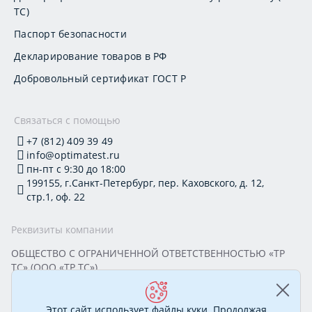
ТС)
Паспорт безопасности
Декларирование товаров в РФ
Добровольный сертификат ГОСТ Р
Связаться с помощью
+7 (812) 409 39 49
info@optimatest.ru
пн-пт с 9:30 до 18:00
199155, г.Санкт-Петербург, пер. Каховского, д. 12,
стр.1, оф. 22
Реквизиты компании
ОБЩЕСТВО С ОГРАНИЧЕННОЙ ОТВЕТСТВЕННОСТЬЮ «ТР
ТС» (ООО «ТР ТС»)
Юридический адрес: 199155, г. Санкт-Петербург, пер.
Каховского, д. 12, стр. 1, помещение 22-Н
ИНН 7813295032 КПП 780101001 ОГРН 1177847388894
Этот сайт использует файлы куки. Продолжая