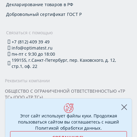
Декларирование товаров в РФ
Добровольный сертификат ГОСТ Р
Связаться с помощью
+7 (812) 409 39 49
info@optimatest.ru
пн-пт с 9:30 до 18:00
199155, г.Санкт-Петербург, пер. Каховского, д. 12,
стр.1, оф. 22
Реквизиты компании
ОБЩЕСТВО С ОГРАНИЧЕННОЙ ОТВЕТСТВЕННОСТЬЮ «ТР
ТС» (ООО «ТР ТС»)
Юридический адрес: 199155, г. Санкт-Петербург, пер.
Каховского, д. 12, стр. 1, помещение 22-Н
ИНН 7813295032 КПП 780101001 ОГРН 1177847388894
Этот сайт использует файлы куки. Продолжая
ОКПО 20395319 Генеральный директор: Соколова Алёна
пользоваться сайтом вы соглашаетесь с нашей
Олеговна
Политикой обработки данных
.