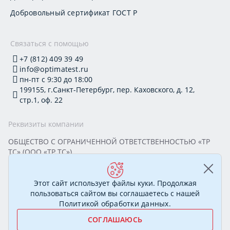
Добровольный сертификат ГОСТ Р
Связаться с помощью
+7 (812) 409 39 49
info@optimatest.ru
пн-пт с 9:30 до 18:00
199155, г.Санкт-Петербург, пер. Каховского, д. 12,
стр.1, оф. 22
Реквизиты компании
ОБЩЕСТВО С ОГРАНИЧЕННОЙ ОТВЕТСТВЕННОСТЬЮ «ТР
ТС» (ООО «ТР ТС»)
Юридический адрес: 199155, г. Санкт-Петербург, пер.
Каховского, д. 12, стр. 1, помещение 22-Н
ИНН 7813295032 КПП 780101001 ОГРН 1177847388894
Этот сайт использует файлы куки. Продолжая
ОКПО 20395319 Генеральный директор: Соколова Алёна
пользоваться сайтом вы соглашаетесь с нашей
Олеговна
Политикой обработки данных
.
СОГЛАШАЮСЬ
© 2007—2026 Сертификационный центр «ОптимаТест».