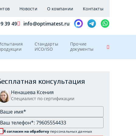
нтов
Новости
О компании
Контакты
09 39 49
info@optimatest.ru
Испытания
Стандарты
Прочие
продукции
ИСО/ISO
документы
Бесплатная консультация
Ненашева Ксения
Специалист по сертификации
Я согласен на обработку
персональных данных