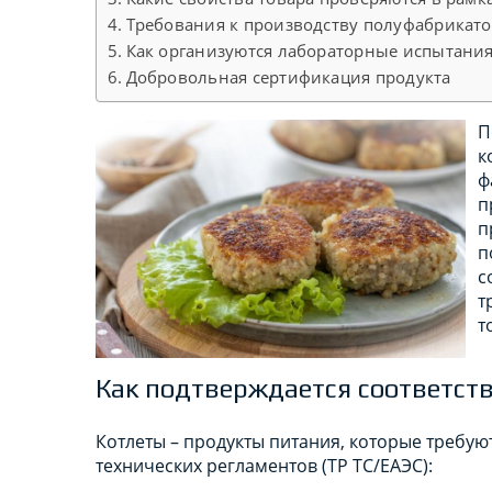
Требования к производству полуфабрикат
Как организуются лабораторные испытания
Добровольная сертификация продукта
П
к
ф
п
п
п
с
т
т
Как подтверждается соответст
Котлеты – продукты питания, которые требу
технических регламентов (ТР ТС/ЕАЭС):