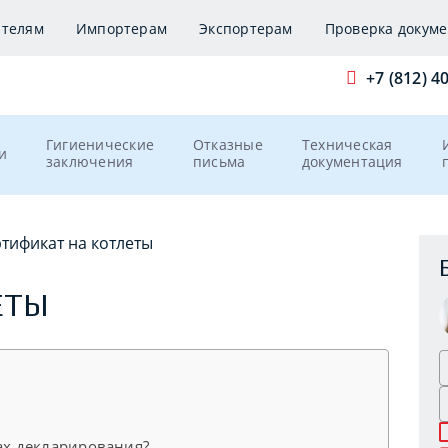
ителям
Импортерам
Экспортерам
Проверка докуме
+7 (812) 4
Гигиенические
Отказные
Техническая
и
заключения
письма
документация
тификат на котлеты
ЕТЫ
ах декларирования?