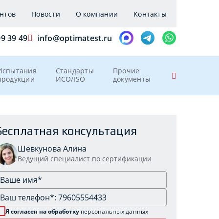
нтов
Новости
О компании
Контакты
09 39 49
info@optimatest.ru
Испытания
Стандарты
Прочие
продукции
ИСО/ISO
документы
Бесплатная консультация
Шевкунова Алина
Ведущий специалист по сертификации
Я согласен на обработку
персональных данных