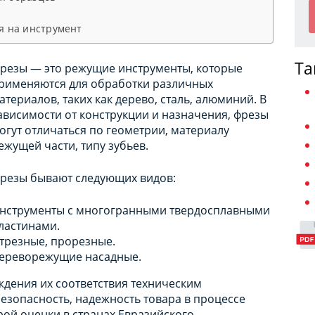
я на инструмент
Та
резы — это режущие инструменты, которые
рименяются для обработки различных
атериалов, таких как дерево, сталь, алюминий. В
ависимости от конструкции и назначения, фрезы
огут отличаться по геометрии, материалу
ежущей части, типу зубьев.
резы бывают следующих видов:
нструменты с многогранными твердосплавными
ластинами.
трезные, прорезные.
ереворежущие насадные.
дения их соответствия техническим
безопасность, надежность товара в процессе
рой оценки в странах Евразийского