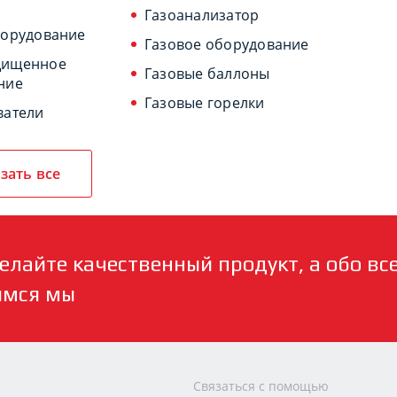
Газоанализатор
борудование
Газовое оборудование
щищенное
Газовые баллоны
ние
Газовые горелки
ватели
зать все
елайте качественный продукт, а обо вс
имся мы
и
Связаться с помощью