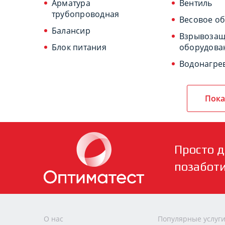
Арматура
Вентиль
трубопроводная
Весовое о
Балансир
Взрывоза
Блок питания
оборудова
Водонагре
Пока
Просто д
позабот
О нас
Популярные услуг