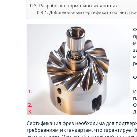
Разработка нормативных данных
Добровольный сертификат соответстви
Ф
п
м
з
м
р
Ф
И
п
О
Д
Сертификация фрез необходима для подтверж
требованиям и стандартам, что гарантирует 
эксплуатации. Однако обязательной процеду