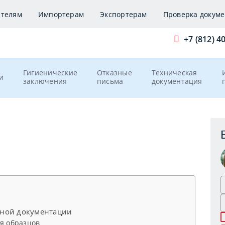
ителям
Импортерам
Экспортерам
Проверка докуме
+7 (812) 4
Гигиенические
Отказные
Техническая
и
заключения
письма
документация
ьной документации
я образцов