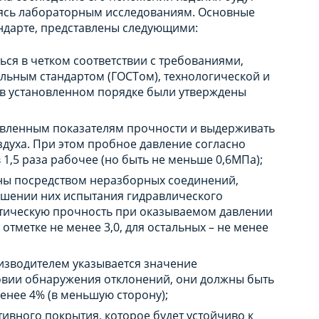
аясь лабораторным исследованиям. Основные
ндарте, представлены следующими:
я в четком соответствии с требованиями,
ным стандартом (ГОСТом), технологической и
 в установленном порядке были утверждены
овленным показателям прочности и выдерживать
здуха. При этом пробное давление согласно
1,5 раза рабочее (но быть не меньше 0,6МПа);
ны посредством неразборных соединений,
шении них испытания гидравлического
атическую прочность при оказываемом давлении
 отметке не менее 3,0, для остальных – не менее
оизводителем указывается значение
овии обнаружения отклонений, они должны быть
менее 4% (в меньшую сторону);
ивного покрытия, которое будет устойчиво к