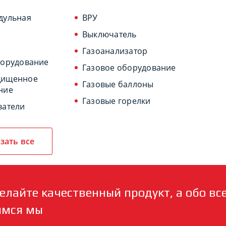
дульная
ВРУ
Выключатель
Газоанализатор
борудование
Газовое оборудование
щищенное
Газовые баллоны
ние
Газовые горелки
ватели
зать все
елайте качественный продукт, а обо вс
имся мы