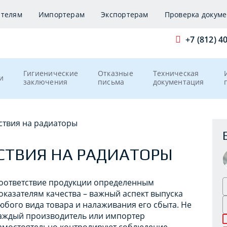
ителям
Импортерам
Экспортерам
Проверка докуме
+7 (812) 4
Гигиенические
Отказные
Техническая
и
заключения
письма
документация
ствия на радиаторы
СТВИЯ НА РАДИАТОРЫ
оответствие продукции определенным
оказателям качества – важный аспект выпуска
юбого вида товара и налаживания его сбыта. Не
аждый производитель или импортер
амостоятельно контролируют соблюдение