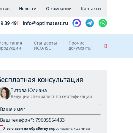
нтов
Новости
О компании
Контакты
09 39 49
info@optimatest.ru
Испытания
Стандарты
Прочие
продукции
ИСО/ISO
документы
Бесплатная консультация
Титова Юлиана
Ведущий специалист по сертификации
Я согласен на обработку
персональных данных