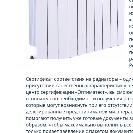
н
и
к
к
о
п
о
п
р
Р
Сертификат соответствия на радиаторы – оди
присутствие качественных характеристик у 
центр сертификации «Оптиматест», вы смож
относительно необходимости получения разр
которые могут возникнуть при его отсутстви
делегированные предпринимателями операци
помогают получить уже готовые документы з
образом, чтобы максимально выполнить все 
только подает заявление с пакетом документ