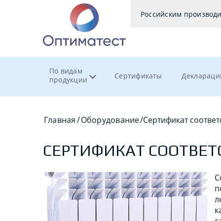
Российским производ
По видам
Сертификаты
Деклараци
продукции
Главная
/
Оборудование
/
Сертификат соответ
СЕРТИФИКАТ СООТВЕТ
С
п
л
к
с