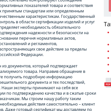
ормативных показателей товара и соответствия
х принятым стандартам или определенным
ачественным характеристикам. Государственный
онтроль в области сертификации изделий и услуг
Та
пределяет необходимость обязательного
одтверждения надежности и безопасности на
сновании перечня нормативных актов,
остановлений и регламентов,
аспространяющих свое действие за пределы
оссийской Федерации.
н из документов, который подтверждает
реализуемого товара. Направив обращение в
ете получить подробную информацию
ешительного документа и тех последствий,
и. Наши эксперты принимают на себя все
и по подтверждению качества и в сжатые сроки
аказчикам. Мы строим нашу работу таким
необходимые действия самостоятельно – клиент
ов. Даже готовый сертификат мы доставляем по