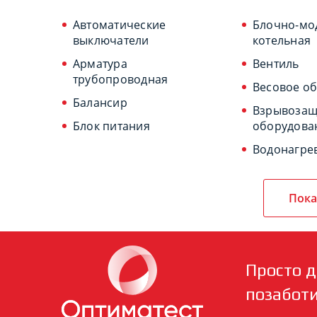
Автоматические
Блочно-мо
выключатели
котельная
Арматура
Вентиль
трубопроводная
Весовое о
Балансир
Взрывоза
Блок питания
оборудова
Водонагре
Пока
Просто д
позабот