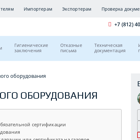
ителям
Импортерам
Экспортерам
Проверка докуме
+7 (812) 4
Гигиенические
Отказные
Техническая
и
заключения
письма
документация
вого оборудования
ОГО ОБОРУДОВАНИЯ
обязательной сертификации
удования
ларации или сертификата на газовое