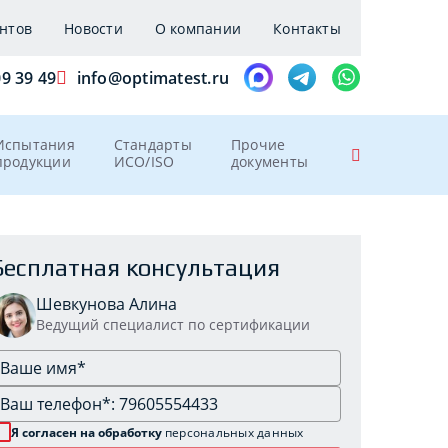
нтов
Новости
О компании
Контакты
09 39 49
info@optimatest.ru
Испытания
Стандарты
Прочие
продукции
ИСО/ISO
документы
Бесплатная консультация
Шевкунова Алина
Ведущий специалист по сертификации
Я согласен на обработку
персональных данных