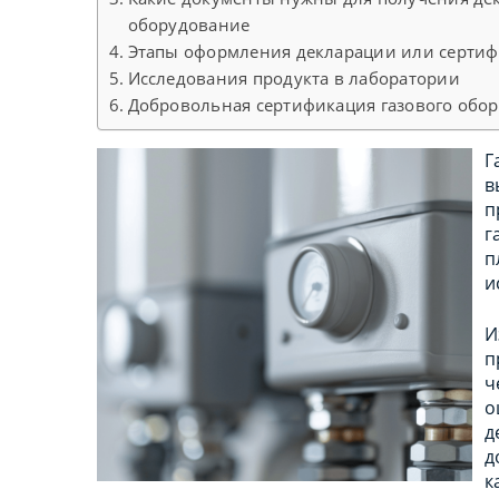
оборудование
Этапы оформления декларации или сертифи
Исследования продукта в лаборатории
Добровольная сертификация газового обор
Г
в
п
г
п
и
И
п
ч
о
д
д
к