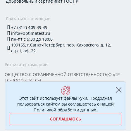
Добровольный сертификат ГОСТ Р
Связаться с помощью
+7 (812) 409 39 49
info@optimatest.ru
пн-пт с 9:30 до 18:00
199155, г.Санкт-Петербург, пер. Каховского, д. 12,
стр.1, оф. 22
Реквизиты компании
ОБЩЕСТВО С ОГРАНИЧЕННОЙ ОТВЕТСТВЕННОСТЬЮ «ТР
ТС» (ООО «ТР ТС»)
Юридический адрес: 199155, г. Санкт-Петербург, пер.
Каховского, д. 12, стр. 1, помещение 22-Н
ИНН 7813295032 КПП 780101001 ОГРН 1177847388894
Этот сайт использует файлы куки. Продолжая
ОКПО 20395319 Генеральный директор: Соколова Алёна
пользоваться сайтом вы соглашаетесь с нашей
Олеговна
Политикой обработки данных
.
СОГЛАШАЮСЬ
© 2007—2026 Сертификационный центр «ОптимаТест».
Полный спектр услуг в области сертификации