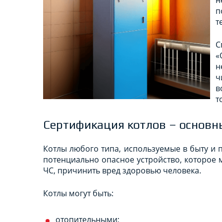
п
т
С
«
н
ч
в
т
Сертификация котлов – основн
Котлы любого типа, используемые в быту и 
потенциально опасное устройство, которое 
ЧС, причинить вред здоровью человека.
Котлы могут быть:
отопительными;