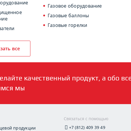
борудование
Газовое оборудование
щищенное
Газовые баллоны
ние
Газовые горелки
ватели
зать все
елайте качественный продукт, а обо вс
имся мы
и
Связаться с помощью
+7 (812) 409 39 49
щевой продукции