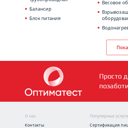
Весовое о
Балансир
Взрывоза
Блок питания
оборудова
Водонагре
Пока
Просто д
позабот
О нас
Популярные услуг
Контакты
Сертификация пи