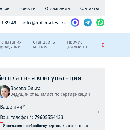
нтов
Новости
О компании
Контакты
09 39 49
info@optimatest.ru
Испытания
Стандарты
Прочие
продукции
ИСО/ISO
документы
Бесплатная консультация
Васева Ольга
Ведущий специалист по сертификации
Я согласен на обработку
персональных данных