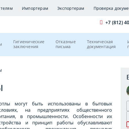
ителям
Импортерам
Экспортерам
Проверка докуме
+7 (812) 4
Гигиенические
Отказные
Техническая
и
заключения
письма
документация
ы
Ы
отлы могут быть использованы в бытовых
словиях, на предприятиях общественного
итания, в промышленности. Особенности их
стройства и принцип работы обуславливают
еобходимость прохождения процедур