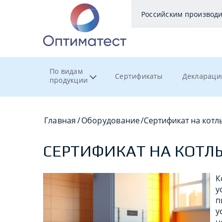
Российским производ
По видам
Сертификаты
Деклараци
продукции
Главная
/
Оборудование
/
Сертификат на котл
СЕРТИФИКАТ НА КОТЛ
К
у
п
у
н