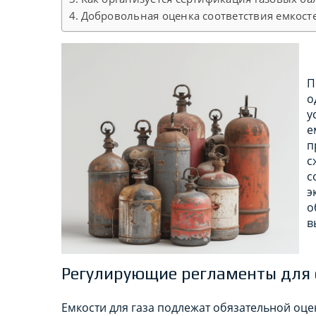
Добровольная оценка соответствия емкосте
П
о
у
е
п
с
с
э
о
в
Регулирующие регламенты для 
Емкости для газа подлежат обязательной оце