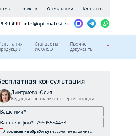
нтов
Новости
О компании
Контакты
09 39 49
info@optimatest.ru
Испытания
Стандарты
Прочие
продукции
ИСО/ISO
документы
Бесплатная консультация
Дмитриева Юлия
Ведущий специалист по сертификации
Я согласен на обработку
персональных данных