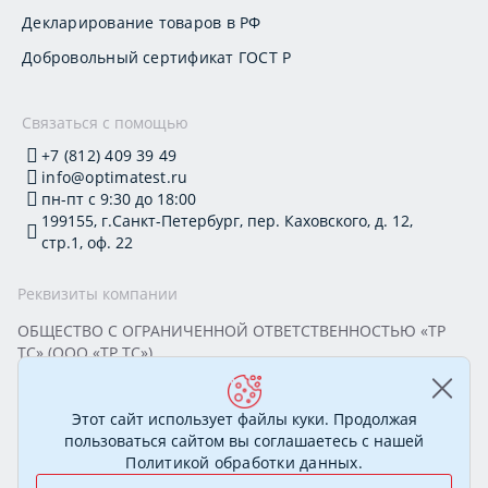
Декларирование товаров в РФ
Добровольный сертификат ГОСТ Р
Связаться с помощью
+7 (812) 409 39 49
info@optimatest.ru
пн-пт с 9:30 до 18:00
199155, г.Санкт-Петербург, пер. Каховского, д. 12,
стр.1, оф. 22
Реквизиты компании
ОБЩЕСТВО С ОГРАНИЧЕННОЙ ОТВЕТСТВЕННОСТЬЮ «ТР
ТС» (ООО «ТР ТС»)
Юридический адрес: 199155, г. Санкт-Петербург, пер.
Каховского, д. 12, стр. 1, помещение 22-Н
ИНН 7813295032 КПП 780101001 ОГРН 1177847388894
Этот сайт использует файлы куки. Продолжая
ОКПО 20395319 Генеральный директор: Соколова Алёна
пользоваться сайтом вы соглашаетесь с нашей
Олеговна
Политикой обработки данных
.