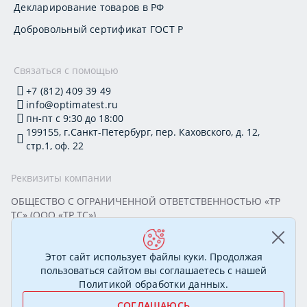
Декларирование товаров в РФ
Добровольный сертификат ГОСТ Р
Связаться с помощью
+7 (812) 409 39 49
info@optimatest.ru
пн-пт с 9:30 до 18:00
199155, г.Санкт-Петербург, пер. Каховского, д. 12,
стр.1, оф. 22
Реквизиты компании
ОБЩЕСТВО С ОГРАНИЧЕННОЙ ОТВЕТСТВЕННОСТЬЮ «ТР
ТС» (ООО «ТР ТС»)
Юридический адрес: 199155, г. Санкт-Петербург, пер.
Каховского, д. 12, стр. 1, помещение 22-Н
ИНН 7813295032 КПП 780101001 ОГРН 1177847388894
Этот сайт использует файлы куки. Продолжая
ОКПО 20395319 Генеральный директор: Соколова Алёна
пользоваться сайтом вы соглашаетесь с нашей
Олеговна
Политикой обработки данных
.
СОГЛАШАЮСЬ