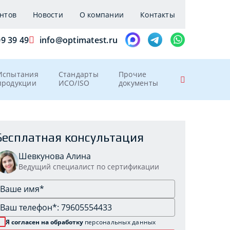
нтов
Новости
О компании
Контакты
09 39 49
info@optimatest.ru
Испытания
Стандарты
Прочие
продукции
ИСО/ISO
документы
Бесплатная консультация
Шевкунова Алина
Ведущий специалист по сертификации
Я согласен на обработку
персональных данных