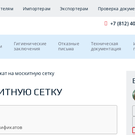
ителям
Импортерам
Экспортерам
Проверка докуме
+7 (812) 4
Гигиенические
Отказные
Техническая
и
заключения
письма
документация
кат на москитную сетку
ИТНУЮ СЕТКУ
тификатов