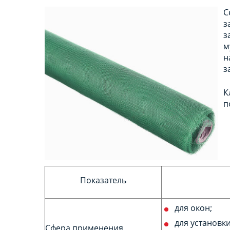
С
з
з
м
н
з
К
п
Показатель
для окон;
для установки
Сфера применения