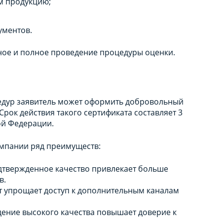
м продукцию;
ументов.
ное и полное проведение процедуры оценки.
едур заявитель может оформить добровольный
Срок действия такого сертификата составляет 3
ой Федерации.
омпании ряд преимуществ:
дтвержденное качество привлекает больше
в.
т упрощает доступ к дополнительным каналам
дение высокого качества повышает доверие к