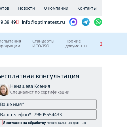
нтов
Новости
О компании
Контакты
09 39 49
info@optimatest.ru
Испытания
Стандарты
Прочие
продукции
ИСО/ISO
документы
Бесплатная консультация
Ненашева Ксения
Специалист по сертификации
Я согласен на обработку
персональных данных