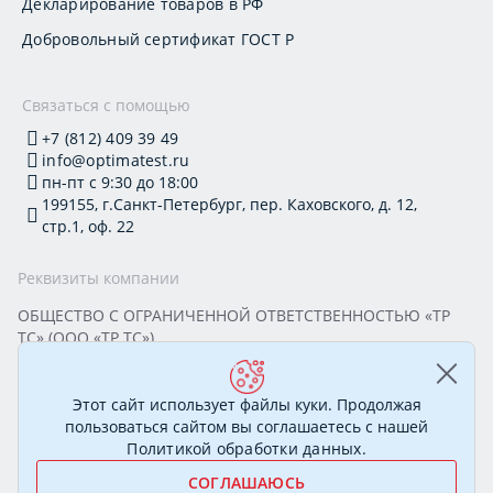
Декларирование товаров в РФ
Добровольный сертификат ГОСТ Р
Связаться с помощью
+7 (812) 409 39 49
info@optimatest.ru
пн-пт с 9:30 до 18:00
199155, г.Санкт-Петербург, пер. Каховского, д. 12,
стр.1, оф. 22
Реквизиты компании
ОБЩЕСТВО С ОГРАНИЧЕННОЙ ОТВЕТСТВЕННОСТЬЮ «ТР
ТС» (ООО «ТР ТС»)
Юридический адрес: 199155, г. Санкт-Петербург, пер.
Каховского, д. 12, стр. 1, помещение 22-Н
ИНН 7813295032 КПП 780101001 ОГРН 1177847388894
Этот сайт использует файлы куки. Продолжая
ОКПО 20395319 Генеральный директор: Соколова Алёна
пользоваться сайтом вы соглашаетесь с нашей
Олеговна
Политикой обработки данных
.
СОГЛАШАЮСЬ
© 2007—2026 Сертификационный центр «ОптимаТест».