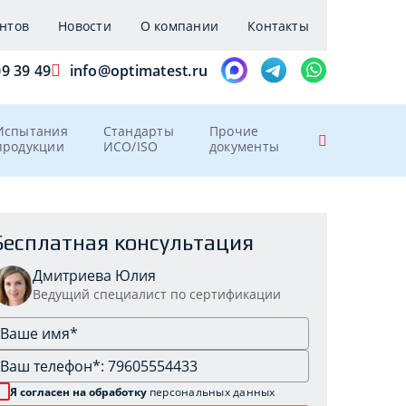
нтов
Новости
О компании
Контакты
09 39 49
info@optimatest.ru
Испытания
Стандарты
Прочие
продукции
ИСО/ISO
документы
Бесплатная консультация
Дмитриева Юлия
Ведущий специалист по сертификации
Я согласен на обработку
персональных данных