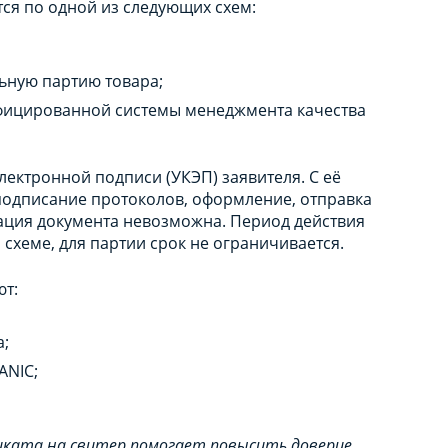
ся по одной из следующих схем:
ьную партию товара;
ифицированной системы менеджмента качества
ектронной подписи (УКЭП) заявителя. С её
подписание протоколов, оформление, отправка
рация документа невозможна. Период действия
 схеме, для партии срок не ограничивается.
т:
а;
ANIC;
иката на свитер помогает повысить доверие