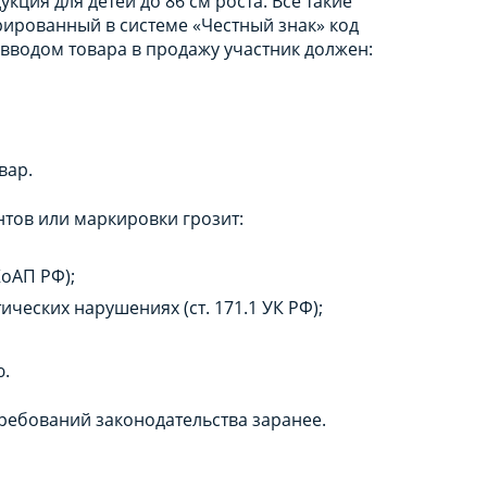
кция для детей до 86 см роста. Все такие
ированный в системе «Честный знак» код
 вводом товара в продажу участник должен:
вар.
тов или маркировки грозит:
КоАП РФ);
ческих нарушениях (ст. 171.1 УК РФ);
ю.
ребований законодательства заранее.