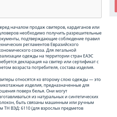
еред началом продаж свитеров, кардиганов или
уловеров необходимо получить разрешительные
окументы, подтверждающие соблюдение правил
ехнических регламентов Евразийского
кономического союза. Для легальной
еализации одежды на территории стран ЕАЭС
ребуется декларация на свитер или сертификат с
четом возраста потребителя, состава изделия.
витеры относятся ко второму слою одежды — это
рикотажные изделия, предназначенные для
ошения поверх белья. Они могут
зготавливаться из натуральных и синтетических
олокон, быть связаны машинным или ручным
м ТН ВЭД: 6110 (для взрослых предметов