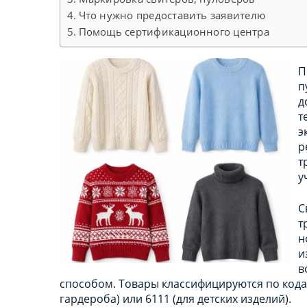
Что нужно предоставить заявителю
Помощь сертификационного центра
П
п
д
т
э
р
т
у
С
т
н
и
в
способом. Товары классифицируются по кода
гардероба) или 6111 (для детских изделий).