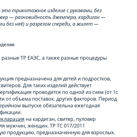
— это трикотажное изделие с рукавами, без
овер — разновидность джемпера, кардиган —
и без неё) и разрезом спереди, а жилет —
зделия
 разные ТР ЕАЭС, а также разные процедуры
укция предназначена для детей и подростков,
витеров. Для таких изделий действует
Сертификация проводится по одной из схем (от 1с
ти от объема поставок, других факторов. Период
и серийном выпуске обязательна ежегодная
ификации.
екларация
на кардиган, свитер, пуловер
я мужчин, женщин. ТР ТС 017/2011
ую продукцию, предназначенную для взрослых.