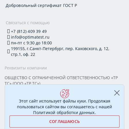
Добровольный сертификат ГОСТ Р
Связаться с помощью
+7 (812) 409 39 49
info@optimatest.ru
пн-пт с 9:30 до 18:00
199155, г.Санкт-Петербург, пер. Каховского, д. 12,
стр.1, оф. 22
Реквизиты компании
ОБЩЕСТВО С ОГРАНИЧЕННОЙ ОТВЕТСТВЕННОСТЬЮ «ТР
ТС» (ООО «ТР ТС»)
Юридический адрес: 199155, г. Санкт-Петербург, пер.
Каховского, д. 12, стр. 1, помещение 22-Н
ИНН 7813295032 КПП 780101001 ОГРН 1177847388894
Этот сайт использует файлы куки. Продолжая
ОКПО 20395319 Генеральный директор: Соколова Алёна
пользоваться сайтом вы соглашаетесь с нашей
Олеговна
Политикой обработки данных
.
СОГЛАШАЮСЬ
© 2007—2026 Сертификационный центр «ОптимаТест».