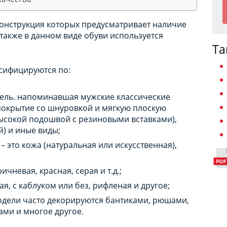
 конструкция которых предусматривает наличие
также в данном виде обуви используется
Та
ссифицируются по:
дель. напоминавшая мужские классические
 покрытие со шнуровкой и мягкую плоскую
ысокой подошвой с резиновыми вставками),
й) и иные виды;
 это кожа (натуральная или искусственная),
ичневая, красная, серая и т.д.;
я, с каблуком или без, рифленая и другое;
одели часто декорируются бантиками, рюшами,
ми и многое другое.