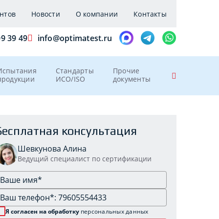
нтов
Новости
О компании
Контакты
09 39 49
info@optimatest.ru
Испытания
Стандарты
Прочие
продукции
ИСО/ISO
документы
Бесплатная консультация
Шевкунова Алина
Ведущий специалист по сертификации
Я согласен на обработку
персональных данных