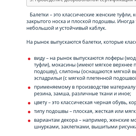
Балетки – это классические женские туфли,
закрытого носка и плоской подошвы. Иногда 
небольшой и устойчивый каблук.
На рынок выпускаются балетки, которые кла
виду – на рынок выпускаются лоферы (мо
туфли), мокасины (имеют мягкое верхнее
подошву), слипоны (оснащаются мягкой в
эспадрильи (с мягкой плетенной подошво
применяемому в производстве материалу –
резина, замша, различные ткани и иное;
цвету – это классическая черная обувь, кор
типу подошвы – плоская, жесткая или мягка
вариантам декора – например, женские м
шнурками, заклепками, вышитыми рисунка