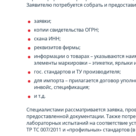
Заявителю потребуется собрать и предостави
заявки;
копии свидетельства ОГРН;
скана ИНН;
реквизитов фирмы;
информации о товарах – указываются наим
элементы маркировки – этикетки, ярлыки и т
гос. стандартов и ТУ производителя;
для импорта – прилагается договор уполн
инвойс, спецификация;
и т.д.
Специалистами рассматривается заявка, про
предоставленной документации. Также потр
лабораторных испытаний на соответствие у
ТР ТС 007/2011 и «профильных» стандартов (в ч