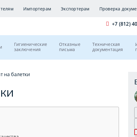
ителям
Импортерам
Экспортерам
Проверка докуме
+7 (812) 4
Гигиенические
Отказные
Техническая
и
заключения
письма
документация
т на балетки
ТКИ
ачества