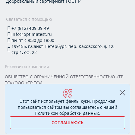
Добровольный сертификат ГОСТ Р
Связаться с помощью
+7 (812) 409 39 49
info@optimatest.ru
пн-пт с 9:30 до 18:00
199155, г.Санкт-Петербург, пер. Каховского, д. 12,
стр.1, оф. 22
Реквизиты компании
ОБЩЕСТВО С ОГРАНИЧЕННОЙ ОТВЕТСТВЕННОСТЬЮ «ТР
ТС» (ООО «ТР ТС»)
Юридический адрес: 199155, г. Санкт-Петербург, пер.
Каховского, д. 12, стр. 1, помещение 22-Н
ИНН 7813295032 КПП 780101001 ОГРН 1177847388894
Этот сайт использует файлы куки. Продолжая
ОКПО 20395319 Генеральный директор: Соколова Алёна
пользоваться сайтом вы соглашаетесь с нашей
Олеговна
Политикой обработки данных
.
СОГЛАШАЮСЬ
© 2007—2026 Сертификационный центр «ОптимаТест».
Полный спектр услуг в области сертификации
МЫ ОНЛАЙН!