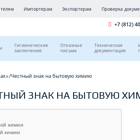
ителям
Импортерам
Экспортерам
Проверка докуме
+7 (812) 4
Гигиенические
Отказные
Техническая
и
заключения
письма
документация
нак»
/
Честный знак на бытовую химию
ТНЫЙ ЗНАК НА БЫТОВУЮ Х
овой химии
ой химии