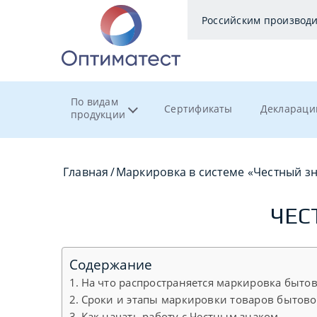
Российским производ
По видам
Сертификаты
Деклараци
продукции
Главная
/
Маркировка в системе «Честный з
ЧЕС
Содержание
На что распространяется маркировка быт
Сроки и этапы маркировки товаров бытов
Как начать работу с Честным знаком