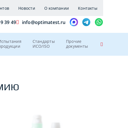
нтов
Новости
О компании
Контакты
09 39 49
info@optimatest.ru
Испытания
Стандарты
Прочие
продукции
ИСО/ISO
документы
ИМИЮ