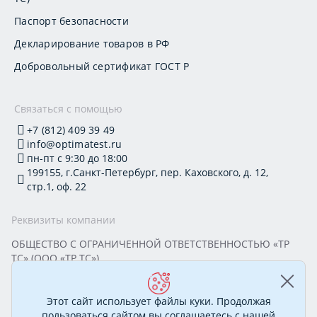
Паспорт безопасности
Декларирование товаров в РФ
Добровольный сертификат ГОСТ Р
Связаться с помощью
+7 (812) 409 39 49
info@optimatest.ru
пн-пт с 9:30 до 18:00
199155, г.Санкт-Петербург, пер. Каховского, д. 12,
стр.1, оф. 22
Реквизиты компании
ОБЩЕСТВО С ОГРАНИЧЕННОЙ ОТВЕТСТВЕННОСТЬЮ «ТР
ТС» (ООО «ТР ТС»)
Юридический адрес: 199155, г. Санкт-Петербург, пер.
Каховского, д. 12, стр. 1, помещение 22-Н
ИНН 7813295032 КПП 780101001 ОГРН 1177847388894
Этот сайт использует файлы куки. Продолжая
ОКПО 20395319 Генеральный директор: Соколова Алёна
пользоваться сайтом вы соглашаетесь с нашей