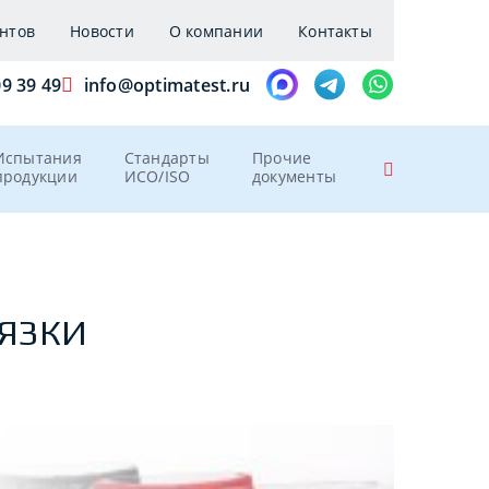
нтов
Новости
О компании
Контакты
09 39 49
info@optimatest.ru
Испытания
Стандарты
Прочие
продукции
ИСО/ISO
документы
ВЯЗКИ