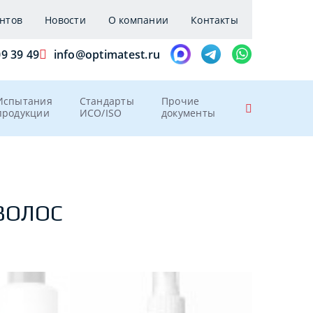
нтов
Новости
О компании
Контакты
09 39 49
info@optimatest.ru
Испытания
Стандарты
Прочие
продукции
ИСО/ISO
документы
ВОЛОС