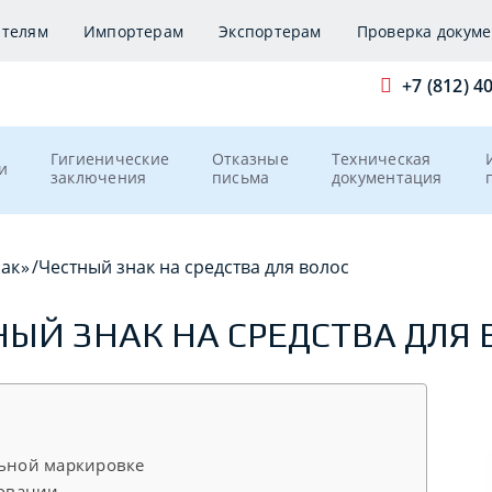
ителям
Импортерам
Экспортерам
Проверка докуме
+7 (812) 4
Гигиенические
Отказные
Техническая
и
заключения
письма
документация
нак»
/
Честный знак на средства для волос
НЫЙ ЗНАК НА СРЕДСТВА ДЛЯ 
льной маркировке
новании