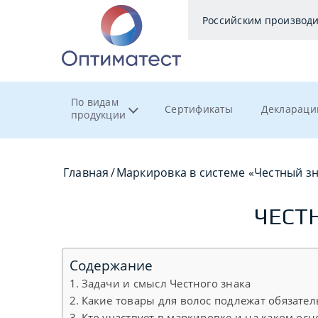
Российским производ
По видам
Сертификаты
Деклараци
продукции
Главная
/
Маркировка в системе «Честный з
ЧЕСТ
Содержание
Задачи и смысл Честного знака
Какие товары для волос подлежат обязате
Кто участвует в маркировке и на каком ос