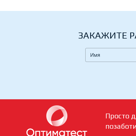
ЗАКАЖИТЕ Р
Просто д
позабот