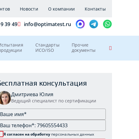
нтов
Новости
О компании
Контакты
09 39 49
info@optimatest.ru
Испытания
Стандарты
Прочие
продукции
ИСО/ISO
документы
Бесплатная консультация
Дмитриева Юлия
Ведущий специалист по сертификации
Я согласен на обработку
персональных данных