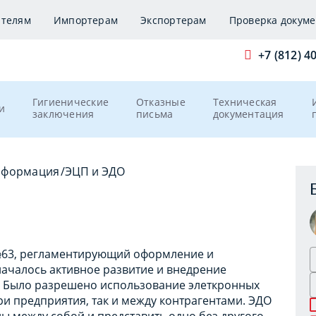
ителям
Импортерам
Экспортерам
Проверка докуме
+7 (812) 4
Гигиенические
Отказные
Техническая
и
заключения
письма
документация
нформация
/
ЭЦП и ЭДО
 №63, регламентирующий оформление и
началось активное развитие и внедрение
. Было разрешено использование элеткронных
три предприятия, так и между контрагентами. ЭДО
ы между собой и представить одно без другого