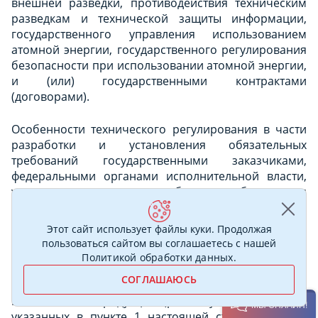
внешней разведки, противодействия техническим
разведкам и технической защиты информации,
государственного управления использованием
атомной энергии, государственного регулирования
безопасности при использовании атомной энергии,
и (или) государственными контрактами
(договорами).
Особенности технического регулирования в части
разработки и установления обязательных
требований государственными заказчиками,
федеральными органами исполнительной власти,
уполномоченными в области обеспечения
безопасности, обороны, внешней разведки,
противодействия техническим разведкам и
Этот сайт использует файлы куки. Продолжая
технической защиты информации,
пользоваться сайтом вы соглашаетесь с нашей
государственного управления использованием
Политикой обработки данных
.
атомной энергии, государственного регулирования
СОГЛАШАЮСЬ
безопасности при использовании атомной энергии,
в отношении продукции (работ, услуг), объектов,
МЫ ОНЛАЙН!
указанных в пункте 1 настоящей статьи, а также