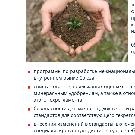
т
ф
п
к
н
0
о
программы по разработке межнациональн
внутреннем рынке Союза;
списка товаров, подлежащих оценке соот
минеральным удобрениям, а также в отн
этого техрегламента;
безопасности детских площадок в части 
стандартов для соответствующего техрегл
внесения изменений в стандарты, включе
специализированную, диетическую, лечеб