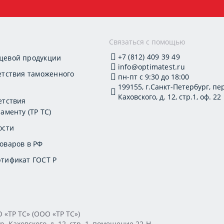
и
Связаться с помощью
+7 (812) 409 39 49
щевой продукции
info@optimatest.ru
етствия таможенного
пн-пт с 9:30 до 18:00
199155, г.Санкт-Петербург, пер
Каховского, д. 12, стр.1, оф. 22
етствия
аменту (ТР ТС)
ости
оваров в РФ
тификат ГОСТ Р
ТР ТС» (ООО «ТР ТС»)
. Каховского, д. 12, стр. 1, помещение 22-Н