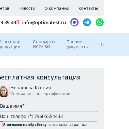
нтов
Новости
О компании
Контакты
09 39 49
info@optimatest.ru
Испытания
Стандарты
Прочие
продукции
ИСО/ISO
документы
Бесплатная консультация
Ненашева Ксения
Специалист по сертификации
Я согласен на обработку
персональных данных