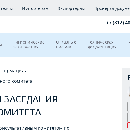
ителям
Импортерам
Экспортерам
Проверка докуме
+7 (812) 4
Гигиенические
Отказные
Техническая
и
заключения
письма
документация
нформация
/
ного комитета
 ЗАСЕДАНИЯ
КОМИТЕТА
онсультативным комитетом по