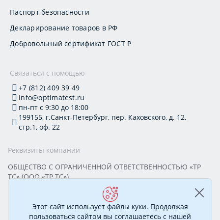
Паспорт безопасности
Декларирование товаров в РФ
Добровольный сертификат ГОСТ Р
Связаться с помощью
+7 (812) 409 39 49
info@optimatest.ru
пн-пт с 9:30 до 18:00
199155, г.Санкт-Петербург, пер. Каховского, д. 12,
стр.1, оф. 22
Реквизиты компании
ОБЩЕСТВО С ОГРАНИЧЕННОЙ ОТВЕТСТВЕННОСТЬЮ «ТР
ТС» (ООО «ТР ТС»)
Юридический адрес: 199155, г. Санкт-Петербург, пер.
Каховского, д. 12, стр. 1, помещение 22-Н
ИНН 7813295032 КПП 780101001 ОГРН 1177847388894
Этот сайт использует файлы куки. Продолжая
ОКПО 20395319 Генеральный директор: Соколова Алёна
пользоваться сайтом вы соглашаетесь с нашей