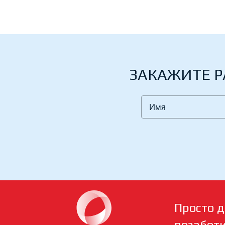
ЗАКАЖИТЕ Р
Просто д
позабот