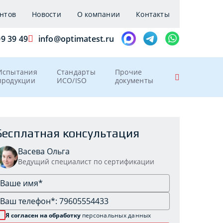
нтов
Новости
О компании
Контакты
09 39 49
info@optimatest.ru
Испытания
Стандарты
Прочие
продукции
ИСО/ISO
документы
Бесплатная консультация
Васева Ольга
Ведущий специалист по сертификации
Я согласен на обработку
персональных данных