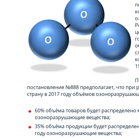
п
к
о
Р
ц
г
о
с
к
1
П
постановление №888 предполагает, что при 
страну в 2017 году объёмов озоноразрушающ
60% объёма товаров будет распределено 
озоноразрушающие вещества;
35% объёма продукции будет распределен
году озоноразрушающие вещества;