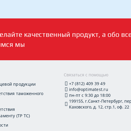
елайте качественный продукт, а обо вс
имся мы
и
Связаться с помощью
+7 (812) 409 39 49
щевой продукции
info@optimatest.ru
етствия таможенного
пн-пт с 9:30 до 18:00
199155, г.Санкт-Петербург, пер
Каховского, д. 12, стр.1, оф. 22
етствия
аменту (ТР ТС)
ости