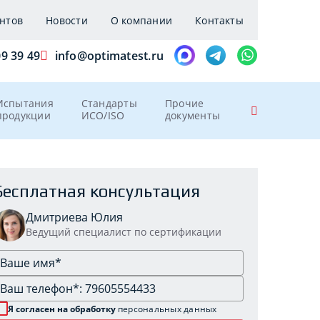
нтов
Новости
О компании
Контакты
09 39 49
info@optimatest.ru
Испытания
Стандарты
Прочие
продукции
ИСО/ISO
документы
Бесплатная консультация
Дмитриева Юлия
Ведущий специалист по сертификации
Я согласен на обработку
персональных данных